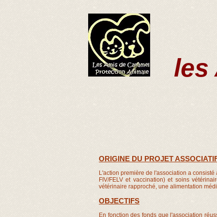
les
ACCUEIL
NOS ANIMAUX A L'
ORIGINE DU PROJET ASSOCIATI
L'action première de l'association a consisté 
FIV/FELV et vaccination) et soins vétérinai
vétérinaire rapproché, une alimentation médi
OBJECTIFS
En fonction des fonds que l'association réuss