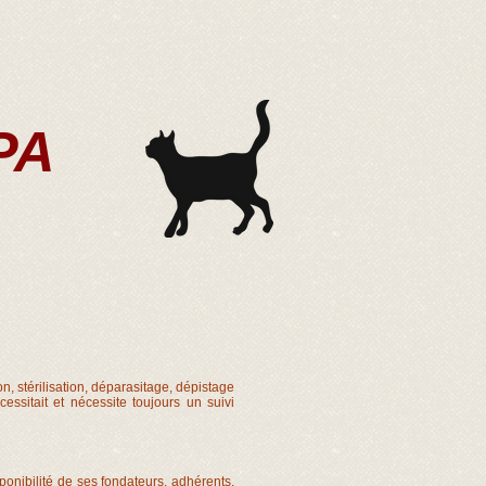
PA
TEGES
NOUS AIDER
on, stérilisation, déparasitage, dépistage
essitait et nécessite toujours un suivi
sponibilité de ses fondateurs, adhérents,