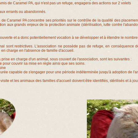
Amis de Caramel PA, qui n'est pas un refuge, engagera des actions sur 2 volets
imaux errants ou abandonnés.
 de Caramel PA concentre ses priorités sur le contrôle de la qualité des placement
ion aux grands enjeux de la protection animale (stérilisation, lutte contre l'abando
uverte et a donc potentiellement vocation à se développer et à étendre le nombre 
mal sont restrictives. L'association ne possède pas de refuge, en conséquence d
se en charge en l'absence de famille d'accueil.
prise en charge d'un animal, sous couvert de l'association, sont les suivantes :
te pour couvrir sa mise en règle ainsi que ses soins.
aine
 durée capable de s'engager pour une période indéterminée jusqu'à adoption de l'a
ite et les animaux des familles d'accueil doivent être identifiés, stérilisés et à jou