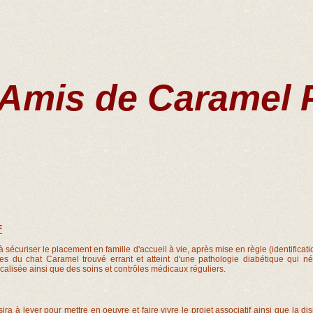
 Amis de Caramel 
ADOPTION
DEVENIR FAMILLE D'ACCUEIL
NOS PRO
F
à sécuriser le placement en famille d'accueil à vie, après mise en règle (identificati
res du chat Caramel trouvé errant et atteint d'une pathologie diabétique qui néc
calisée ainsi que des soins et contrôles médicaux réguliers.
ira à lever pour mettre en oeuvre et faire vivre le projet associatif ainsi que la di